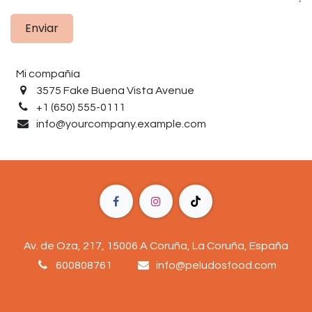
Enviar
Mi compañía
3575 Fake Buena Vista Avenue
+1 (650) 555-0111
info@yourcompany.example.com
Av. de Oza, 217, 15006 A Coruña, La Coruña, España
600808761
info@peludosfood.com